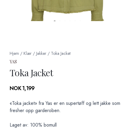
Hjem
/
Klær
/
Jakker
/
Toka Jacket
YAS
Toka Jacket
Produktdetaljer
NOK 1,199
Description
«Toka jacket» fra Yas er en supertøff og lett jakke som
fresher opp garderoben.
Laget av: 100% bomull