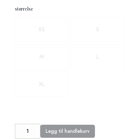
størrelse
Velg en størrelse
XS
S
M
L
XL
Legg til handlekurv
Decrease
Increase