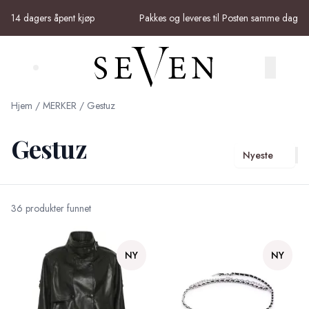
Skip to main content
14 dagers åpent kjøp
Pakkes og leveres til Posten samme dag
Search (⌘K)
Hjem
/
MERKER
/
Gestuz
Gestuz
Nyeste
36 produkter funnet
NY
NY