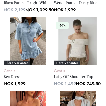
Riava Pants - Bright White
Wendi Pants - Dusty Blue
NOK 2,199
NOK 1,099.50
NOK 1,999
-50%
Flere Varianter
Flere Varianter
Gestuz
Gestuz
Sea Dress
Laily Off Shoulder Top
NOK 1,999
NOK 1,499
NOK 749.50