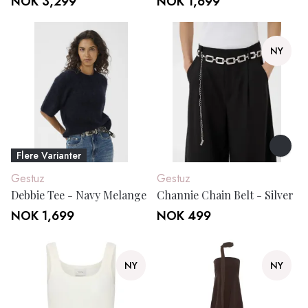
NOK 3,299
NOK 1,699
NY
Flere Varianter
Gestuz
Gestuz
Debbie Tee - Navy Melange
Channie Chain Belt - Silver
NOK 1,699
NOK 499
NY
NY