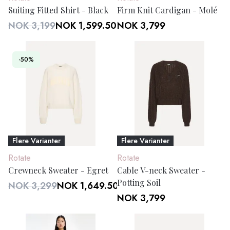
Suiting Fitted Shirt - Black
Firm Knit Cardigan - Molé
NOK 3,199
NOK 1,599.50
NOK 3,799
-50%
Flere Varianter
Flere Varianter
Rotate
Rotate
Crewneck Sweater - Egret
Cable V-neck Sweater -
Potting Soil
NOK 3,299
NOK 1,649.50
NOK 3,799