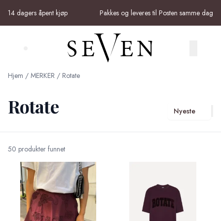
Skip to main content
14 dagers åpent kjøp
Pakkes og leveres til Posten samme dag
Search (⌘K)
Hjem
/
MERKER
/
Rotate
Rotate
Nyeste
50 produkter funnet