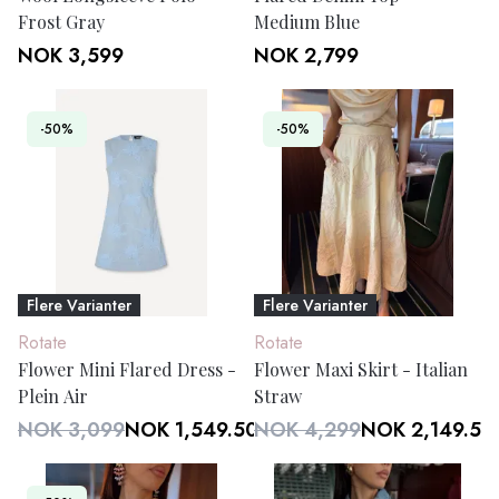
Frost Gray
Medium Blue
NOK 3,599
NOK 2,799
-50%
-50%
Flere Varianter
Flere Varianter
Rotate
Rotate
Flower Mini Flared Dress -
Flower Maxi Skirt - Italian
Plein Air
Straw
NOK 3,099
NOK 1,549.50
NOK 4,299
NOK 2,149.50