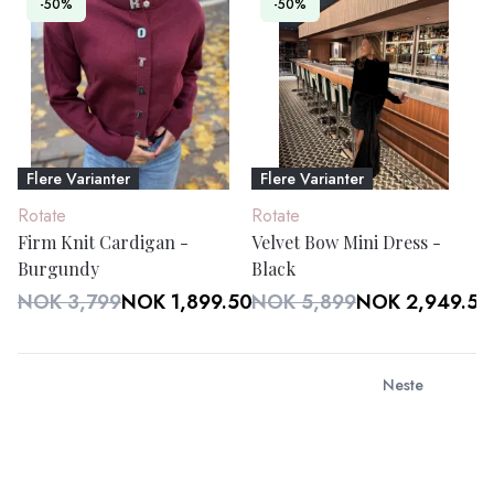
-50%
-50%
Flere Varianter
Flere Varianter
Rotate
Rotate
Firm Knit Cardigan -
Velvet Bow Mini Dress -
Burgundy
Black
NOK 3,799
NOK 1,899.50
NOK 5,899
NOK 2,949.50
Neste