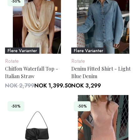
-50%
Flere Varianter
Flere Varianter
Rotate
Rotate
Chiffon Waterfall Top -
Denim Fitted Shirt - Light
Italian Straw
Blue Denim
NOK 2,799
NOK 1,399.50
NOK 3,299
-50%
-50%