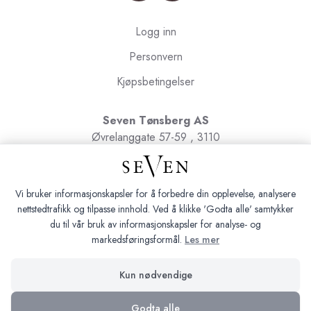
Logg inn
Personvern
Kjøpsbetingelser
Seven Tønsberg AS
Øvrelanggate 57-59 , 3110
Tønsberg
Org.nr. 991091580
Vi bruker informasjonskapsler for å forbedre din opplevelse, analysere
nettstedtrafikk og tilpasse innhold. Ved å klikke 'Godta alle' samtykker
du til vår bruk av informasjonskapsler for analyse- og
markedsføringsformål.
Les mer
Seven Tønsberg © 2026
Kun nødvendige
Siden driftes av
Shoplabs
Godta alle