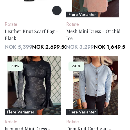
Flere Varianter
Rotate
Rotate
Leather Knot Scarf Bag -
Mesh Mini Dress - Orchid
Black
Ice
NOK 5,399
NOK 2,699.50
NOK 3,299
NOK 1,649.50
-50%
-50%
Flere Varianter
Flere Varianter
Rotate
Rotate
Jacquard Mini Dress -
Firm Knit Cardigan -