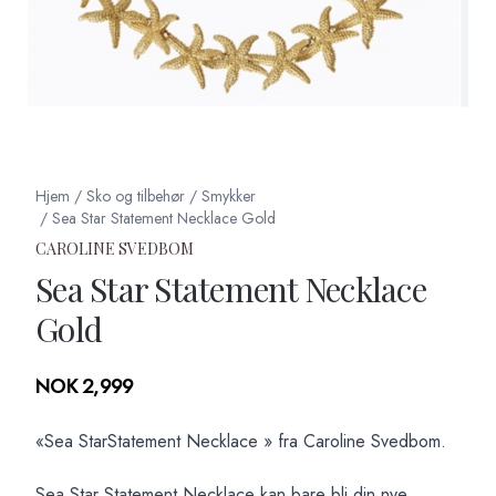
Hjem
/
Sko og tilbehør
/
Smykker
/
Sea Star Statement Necklace Gold
CAROLINE SVEDBOM
Sea Star Statement Necklace
Gold
Produktdetaljer
NOK 2,999
Description
«Sea StarStatement Necklace » fra Caroline Svedbom.
Sea Star Statement Necklace kan bare bli din nye