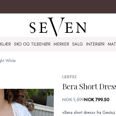
KLÆR
SKO OG TILBEHØR
MERKER
SALG
INTERIØR
MAT
ght White
GESTUZ
Bera Short Dres
Produktdetaljer
NOK 1,599
NOK 799.50
Description
«Bera short dress» fra Gestuz.