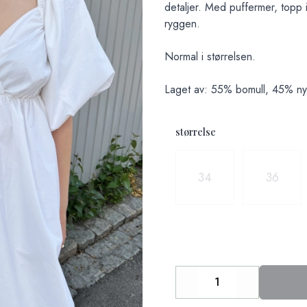
detaljer. Med puffermer, topp i
ryggen.
Normal i størrelsen.
Laget av: 55% bomull, 45% ny
størrelse
Velg en størrelse
34
36
Decrease
Increase