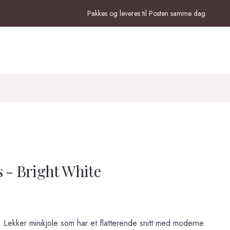
Pakkes og leveres til Posten samme dag
s - Bright White
 Lekker minikjole som har et flatterende snitt med moderne