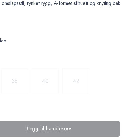
 omslagsstil, rynket rygg, A-formet silhuett og knyting bak
lon
38
40
42
Legg til handlekurv