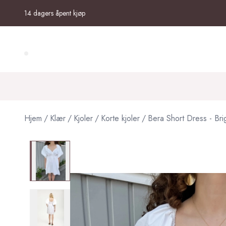
Skip to main content
14 dagers åpent kjøp
Search (⌘K)
Hjem
/
Klær
/
Kjoler
/
Korte kjoler
/
Bera Short Dress - Bri