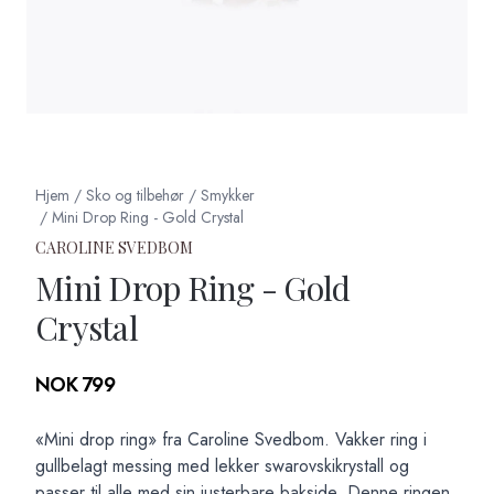
Hjem
/
Sko og tilbehør
/
Smykker
/
Mini Drop Ring - Gold Crystal
CAROLINE SVEDBOM
Mini Drop Ring - Gold
Crystal
Produktdetaljer
NOK 799
Description
«Mini drop ring» fra Caroline Svedbom. Vakker ring i
gullbelagt messing med lekker swarovskikrystall og
passer til alle med sin justerbare bakside. Denne ringen