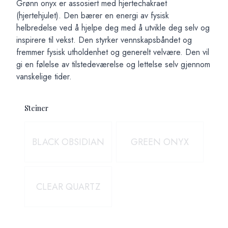
Grønn onyx er assosiert med hjertechakraet
(hjertehjulet). Den bærer en energi av fysisk
helbredelse ved å hjelpe deg med å utvikle deg selv og
inspirere til vekst. Den styrker vennskapsbåndet og
fremmer fysisk utholdenhet og generelt velvære. Den vil
gi en følelse av tilstedeværelse og lettelse selv gjennom
vanskelige tider.
Steiner
Velg en Steiner
BLACK OBSIDIAN
GREEN ONYX
CLEAR QUARTZ