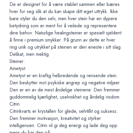
De er designet for å være stablet sammen eller bæres
hver for seg slik at du kan skape ditt eget uttrykk. Ikke
bare styler du den selv, men hver stein har en dypere
betydning som er ment for å veilede og representere
dine behov. Naturlige healingsteiner er spesielt sjeldent
å finne i premium smykker. På grunn av dette er hver
ring unik og utrykket på steinen er den eneste i sitt slag.
Delikat, men mektig.
Steiner:
Ametyst
Ametyst er en kraftig helbredende og rensende stein.
Den beskytter mot psykiske angrep og negative miljøer.
Den er en av de mest åndelige steinene. Den fremmer
guddommelig kjærlighet, uselviskhet og åndelig visdom.
Citrin
Citrinkvarts er krystallen for glede, selvtillit og suksess.
Den fremmer motivasjon, kreativitet og styrker
intelligensen. Citrin vil gi deg energi og lade deg opp
mens du har den på.