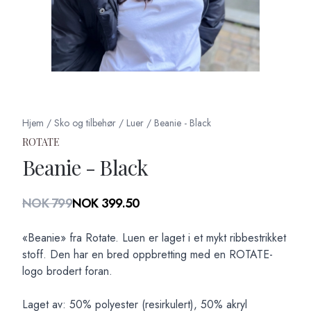
Hjem
/
Sko og tilbehør
/
Luer
/
Beanie - Black
ROTATE
Beanie - Black
Produktdetaljer
NOK 799
NOK 399.50
Description
«Beanie» fra Rotate. Luen er laget i et mykt ribbestrikket
stoff. Den har en bred oppbretting med en ROTATE-
logo brodert foran.
Laget av: 50% polyester (resirkulert), 50% akryl