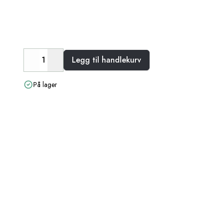
Legg til handlekurv
Decrease
Increase
På lager