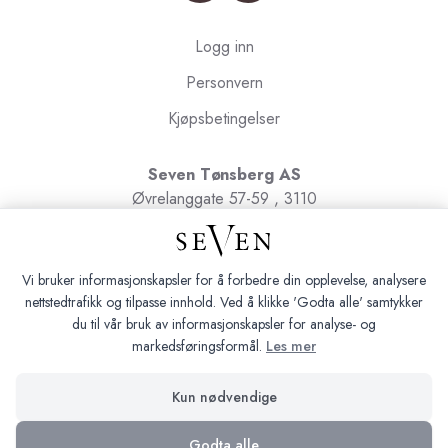
Logg inn
Personvern
Kjøpsbetingelser
Seven Tønsberg AS
Øvrelanggate 57-59 , 3110
Tønsberg
Org.nr. 991091580
Vi bruker informasjonskapsler for å forbedre din opplevelse, analysere
nettstedtrafikk og tilpasse innhold. Ved å klikke 'Godta alle' samtykker
du til vår bruk av informasjonskapsler for analyse- og
markedsføringsformål.
Les mer
Seven Tønsberg © 2026
Kun nødvendige
Siden driftes av
Shoplabs
Godta alle