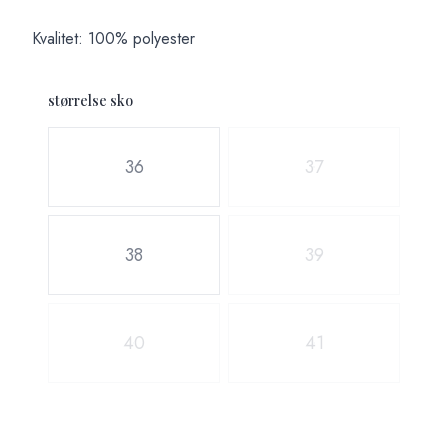
Kvalitet: 100% polyester
størrelse sko
Velg en størrelse sko
36
37
38
39
40
41