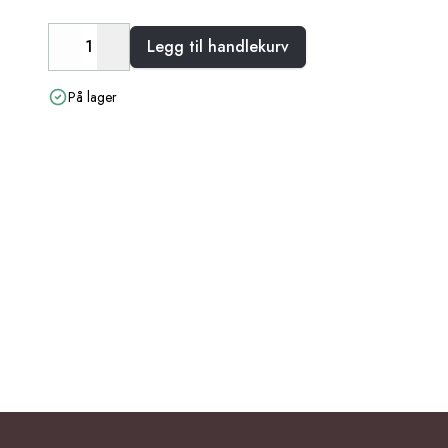
Legg til handlekurv
Decrease
Increase
På lager