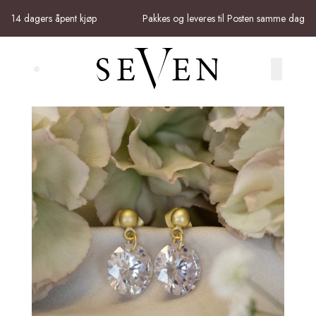
Skip to main content
14 dagers åpent kjøp
Pakkes og leveres til Posten samme dag
Search (⌘K)