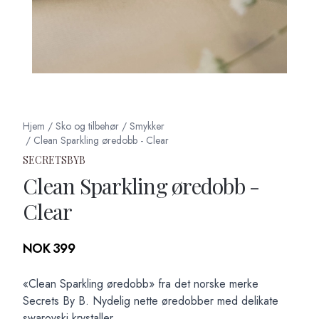
Hjem
/
Sko og tilbehør
/
Smykker
/
Clean Sparkling øredobb - Clear
SECRETSBYB
Clean Sparkling øredobb -
Clear
Produktdetaljer
NOK 399
Description
«Clean Sparkling øredobb» fra det norske merke
Secrets By B. Nydelig nette øredobber med delikate
swarovski krystaller.