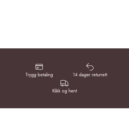
Trygg betaling
14 dager returrett
Klikk og hent