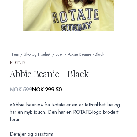
Hjem
/
Sko og tilbehør
/
Luer
/
Abbie Beanie - Black
ROTATE
Abbie Beanie - Black
Produktdetaljer
NOK 599
NOK 299.50
Description
«Abbie beanie» fra Rotate er en er tettstrikket lue og
har en myk touch. Den har en ROTATE-logo brodert
foran.
Detaljer og passform: