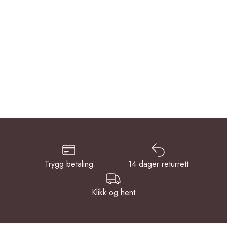
Trygg betaling
14 dager returrett
Klikk og hent