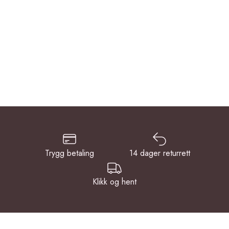
Trygg betaling
14 dager returrett
Klikk og hent