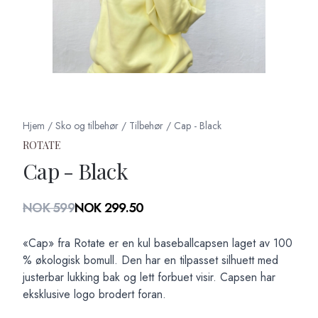
Hjem
/
Sko og tilbehør
/
Tilbehør
/
Cap - Black
ROTATE
Cap - Black
Produktdetaljer
NOK 599
NOK 299.50
Description
«Cap» fra Rotate er en kul baseballcapsen laget av 100
% økologisk bomull. Den har en tilpasset silhuett med
justerbar lukking bak og lett forbuet visir. Capsen har
eksklusive logo brodert foran.