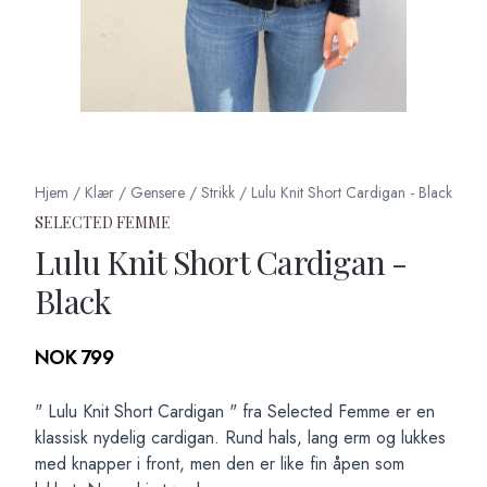
Hjem
/
Klær
/
Gensere
/
Strikk
/
Lulu Knit Short Cardigan - Black
SELECTED FEMME
Lulu Knit Short Cardigan -
Black
Produktdetaljer
NOK 799
Description
" Lulu Knit Short Cardigan " fra Selected Femme er en
klassisk nydelig cardigan. Rund hals, lang erm og lukkes
med knapper i front, men den er like fin åpen som