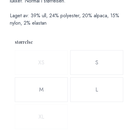
lukket. Normal i størrelsen.
Laget av: 39% ull, 24% polyester, 20% alpaca, 15%
nylon, 2% elastan
størrelse
Velg en størrelse
XS
S
M
L
XL