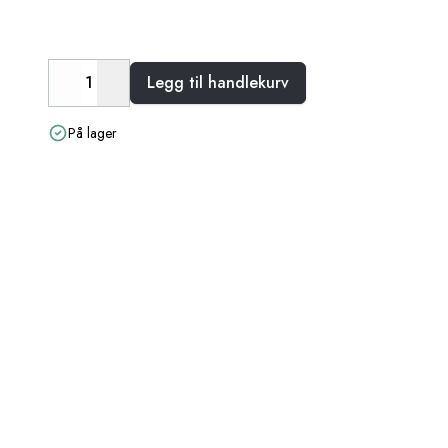
Legg til handlekurv
Decrease
Increase
På lager