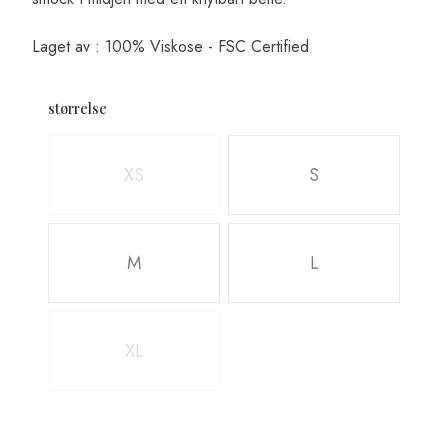
Laget av : 100% Viskose - FSC Certified
størrelse
Velg en størrelse
XS
S
M
L
XL