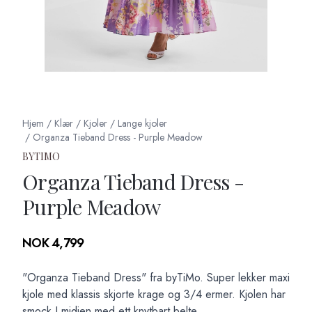
Hjem
/
Klær
/
Kjoler
/
Lange kjoler
/
Organza Tieband Dress - Purple Meadow
BYTIMO
Organza Tieband Dress -
Purple Meadow
Produktdetaljer
NOK 4,799
Description
"Organza Tieband Dress" fra byTiMo. Super lekker maxi
kjole med klassis skjorte krage og 3/4 ermer. Kjolen har
smock I midjen med ett knytbart belte.