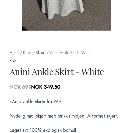
Hjem
/
Klær
/
Skjørt
/
Anini Ankle Skirt - White
YAS
Anini Ankle Skirt - White
Produktdetaljer
NOK 699
NOK 349.50
Description
«Anini ankle skirt» fra YAS.
Nydelig midi-skjørt med strikk i midjen. A-formet skjørt.
Laget av: 100% økologisk bomull