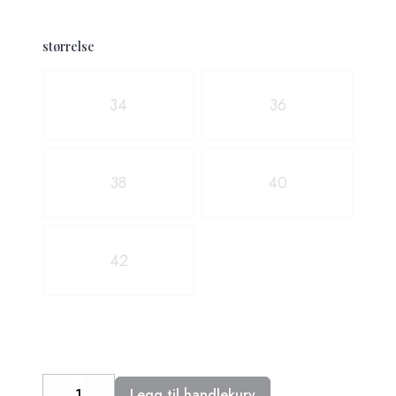
størrelse
Velg en størrelse
34
36
38
40
42
Legg til handlekurv