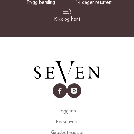
Trygg betaling
14 dager returrett
Klikk og hent
facebook
instagram
Logg inn
Personvern
Kjøpsbetingelser