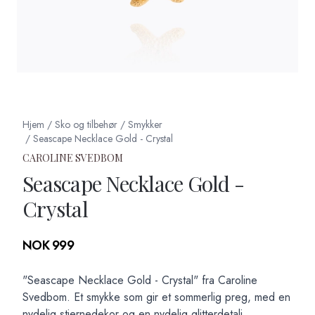
Hjem
/
Sko og tilbehør
/
Smykker
/
Seascape Necklace Gold - Crystal
CAROLINE SVEDBOM
Seascape Necklace Gold -
Crystal
Produktdetaljer
NOK 999
Description
"Seascape Necklace Gold - Crystal" fra Caroline
Svedbom. Et smykke som gir et sommerlig preg, med en
nydelig stjernedekor og en nydelig glitterdetalj.