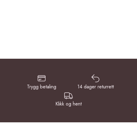
Trygg betaling
14 dager returrett
Klikk og hent