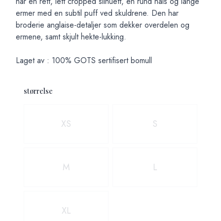
har en rett, lett cropped silhuett, en rund hals og lange
ermer med en subtil puff ved skuldrene. Den har
broderie anglaise-detaljer som dekker overdelen og
ermene, samt skjult hekte-lukking.
Laget av : 100% GOTS sertifisert bomull
størrelse
Velg en størrelse
XS
S
M
L
XL