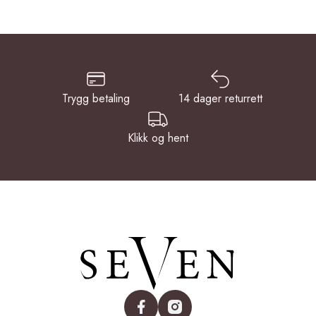
Trygg betaling
14 dager returrett
Klikk og hent
facebook
instagram