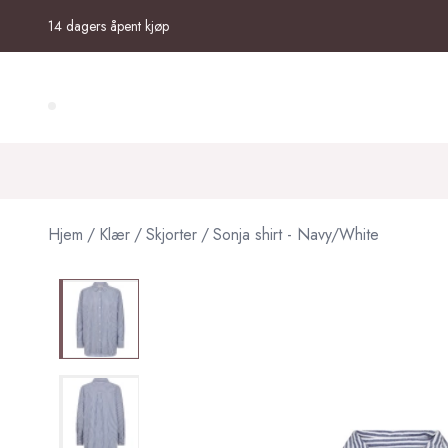
Skip to main content
14 dagers åpent kjøp
Search (⌘K)
Hjem
/
Klær
/
Skjorter
/
Sonja shirt - Navy/White