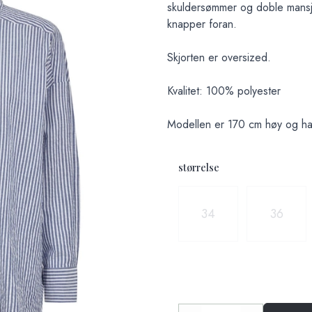
skuldersømmer og doble mansj
knapper foran.
Skjorten er oversized.
Kvalitet: 100% polyester
Modellen er 170 cm høy og har
størrelse
Velg en størrelse
34
36