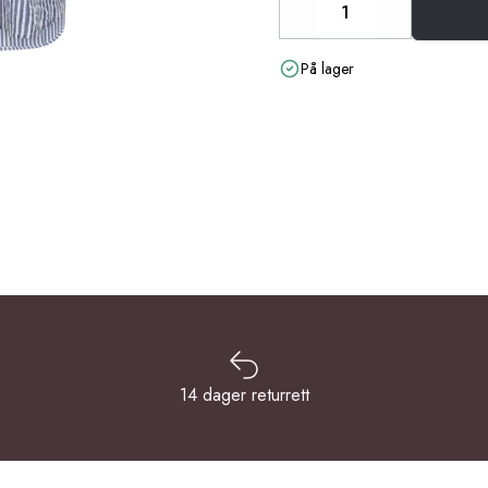
Decrease
Increase
På lager
14 dager returrett