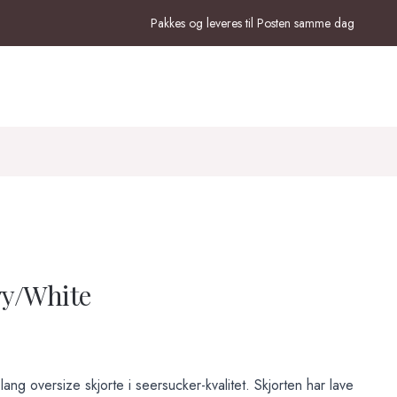
Pakkes og leveres til Posten samme dag
vy/White
lang oversize skjorte i seersucker-kvalitet. Skjorten har lave