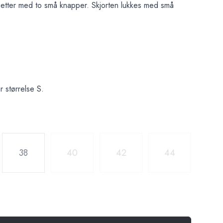
etter med to små knapper. Skjorten lukkes med små
 størrelse S.
38
40
42
44