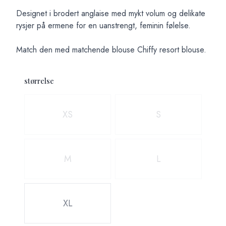
Designet i brodert anglaise med mykt volum og delikate
rysjer på ermene for en uanstrengt, feminin følelse.
Match den med matchende blouse Chiffy resort blouse.
størrelse
Velg en størrelse
XS
S
M
L
XL