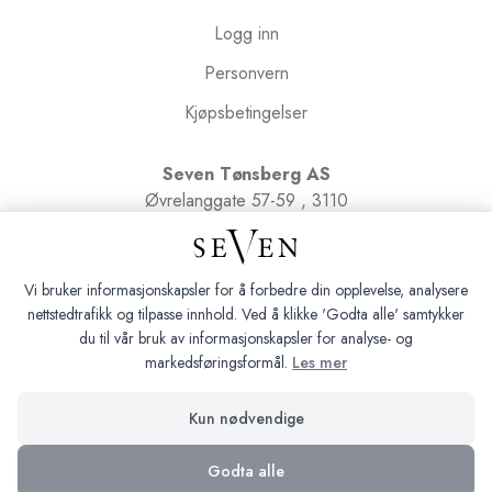
Logg inn
Personvern
Kjøpsbetingelser
Seven Tønsberg AS
Øvrelanggate 57-59 , 3110
Tønsberg
Org.nr. 991091580
Vi bruker informasjonskapsler for å forbedre din opplevelse, analysere
nettstedtrafikk og tilpasse innhold. Ved å klikke 'Godta alle' samtykker
du til vår bruk av informasjonskapsler for analyse- og
markedsføringsformål.
Les mer
Seven Tønsberg © 2026
Kun nødvendige
Siden driftes av
Shoplabs
Godta alle