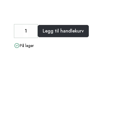
Legg til handlekurv
Decrease
Increase
På lager