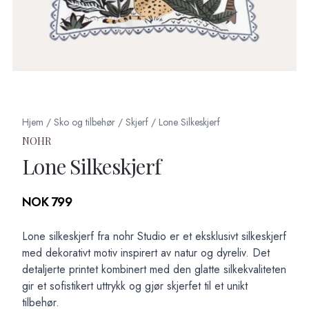
Hjem
/
Sko og tilbehør
/
Skjerf
/
Lone Silkeskjerf
NOHR
Lone Silkeskjerf
Produktdetaljer
NOK 799
Description
Lone silkeskjerf fra nohr Studio er et eksklusivt silkeskjerf
med dekorativt motiv inspirert av natur og dyreliv. Det
detaljerte printet kombinert med den glatte silkekvaliteten
gir et sofistikert uttrykk og gjør skjerfet til et unikt
tilbehør.