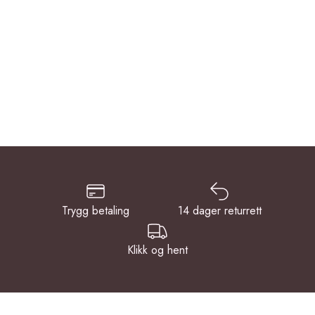
Trygg betaling
14 dager returrett
Klikk og hent