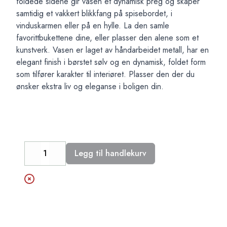
foldede sidene gir vasen et dynamisk preg og skaper
samtidig et vakkert blikkfang på spisebordet, i
vinduskarmen eller på en hylle. La den samle
favorittbukettene dine, eller plasser den alene som et
kunstverk. Vasen er laget av håndarbeidet metall, har en
elegant finish i børstet sølv og en dynamisk, foldet form
som tilfører karakter til interiøret. Plasser den der du
ønsker ekstra liv og eleganse i boligen din.
Legg til handlekurv
Decrease
Increase