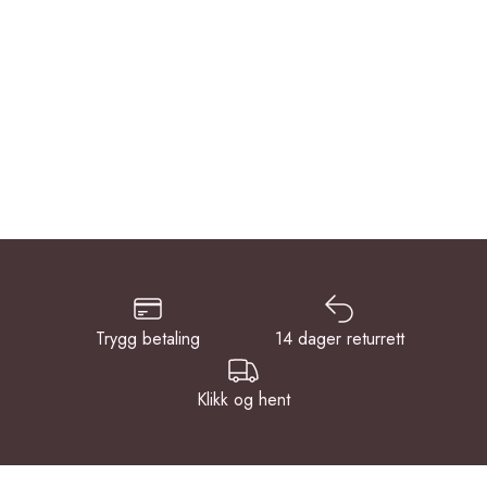
Trygg betaling
14 dager returrett
Klikk og hent