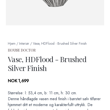
Hjem
/
Interiør
/
Vase, HDFlood - Brushed Silver Finish
HOUSE DOCTOR
Vase, HDFlood - Brushed
Silver Finish
Produktdetaljer
NOK 1,699
Description
Størrelse: l: 53,4 cm, b: 11 cm, h: 30 cm.
Denne håndlagde vasen med finish i børstet sølv tilfører
hjemmet ditt et moderne og karakterfullt uttrykk. De