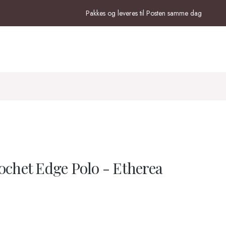
Pakkes og leveres til Posten samme dag
ochet Edge Polo - Etherea