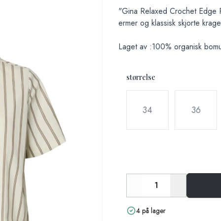
Description
"Gina Relaxed Crochet Edge P
ermer og klassisk skjorte krag
Laget av :100% organisk bomu
størrelse
Velg en størrelse
34
36
Decrease
Increase
4 på lager