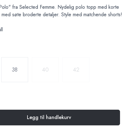
olo" fra Selected Femme. Nydelig polo topp med korte
e med søte broderte detaljer. Style med matchende shorts!
ll
38
40
42
Legg til handlekurv