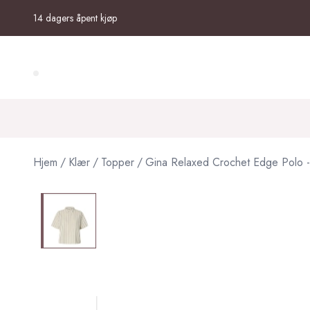
Skip to main content
14 dagers åpent kjøp
Search (⌘K)
Hjem
/
Klær
/
Topper
/
Gina Relaxed Crochet Edge Polo -