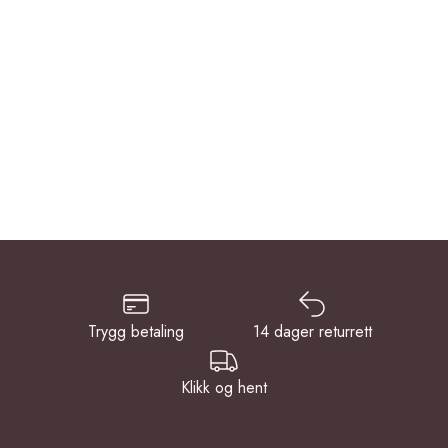
Trygg betaling
14 dager returrett
Klikk og hent