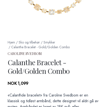
Hjem
/
Sko og tilbehør
/
Smykker
/
Calanthe Bracelet - Gold/Golden Combo
CAROLINE SVEDBOM
Calanthe Bracelet -
Gold/Golden Combo
Produktdetaljer
NOK 1,099
Description
«Calanthde bracelet» fra Caroline Svedbom er en
klassisk og tidløst armbånd, dette designet vil aldri gå av
moten. Armbåndet er laget av 18K gull- eller