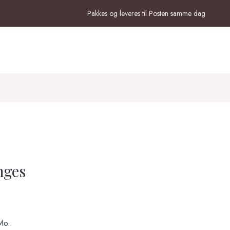
Pakkes og leveres til Posten samme dag
nges
Mo.