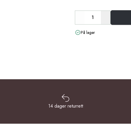
Decrease
Increase
På lager
14 dager returrett