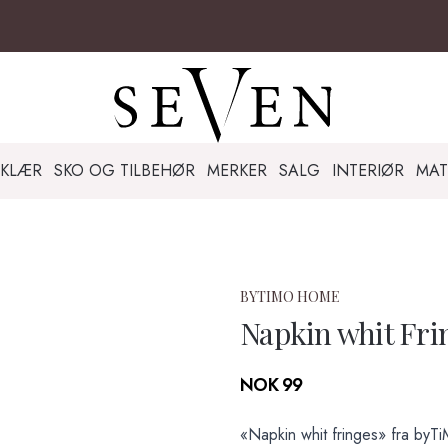
KLÆR
SKO OG TILBEHØR
MERKER
SALG
INTERIØR
MAT
BYTIMO HOME
Napkin whit Fri
Produktdetaljer
NOK 99
Description
«Napkin whit fringes» fra byTi