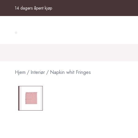
Skip to main content
14 dagers åpent kjøp
Search (⌘K)
Hjem
/
Interiør
/
Napkin whit Fringes