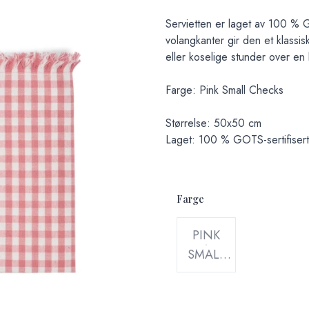
Servietten er laget av 100 % G
volangkanter gir den et klassisk
eller koselige stunder over en
Farge: Pink Small Checks
Størrelse: 50x50 cm
Laget: 100 % GOTS-sertifisert
Farge
Velg en Farge
PINK
SMALL
CHECKS