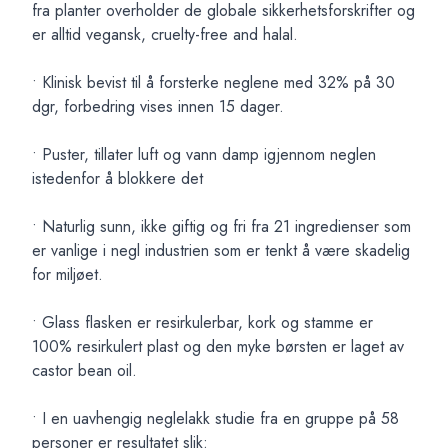
fra planter overholder de globale sikkerhetsforskrifter og
er alltid vegansk, cruelty-free and halal.
• Klinisk bevist til å forsterke neglene med 32% på 30
dgr, forbedring vises innen 15 dager.
• Puster, tillater luft og vann damp igjennom neglen
istedenfor å blokkere det
• Naturlig sunn, ikke giftig og fri fra 21 ingredienser som
er vanlige i negl industrien som er tenkt å være skadelig
for miljøet.
• Glass flasken er resirkulerbar, kork og stamme er
100% resirkulert plast og den myke børsten er laget av
castor bean oil.
• I en uavhengig neglelakk studie fra en gruppe på 58
personer er resultatet slik: