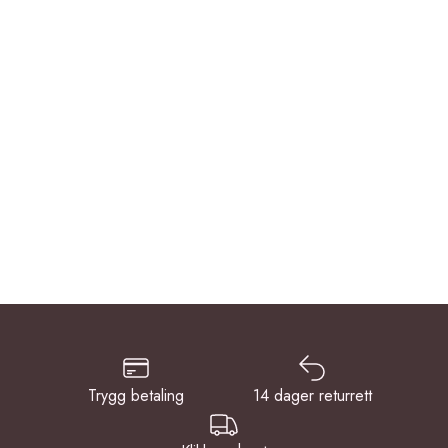
Trygg betaling
14 dager returrett