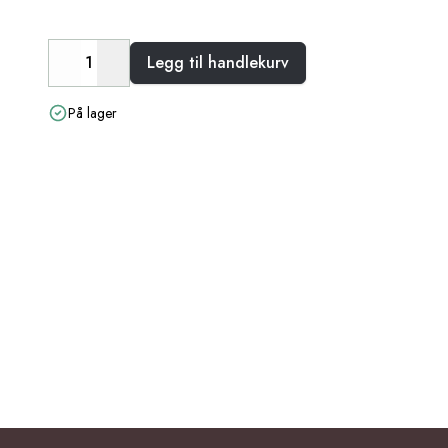
Legg til handlekurv
Decrease
Increase
På lager