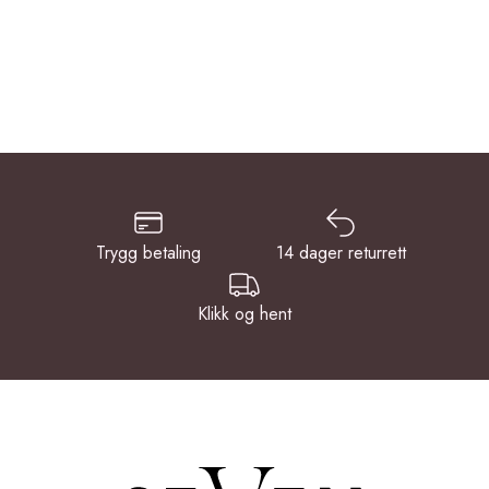
Trygg betaling
14 dager returrett
Klikk og hent