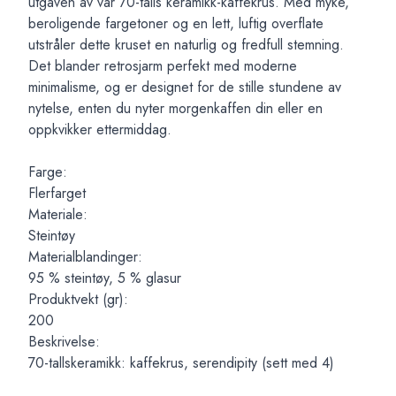
utgaven av vår 70-talls keramikk-kaffekrus. Med myke,
beroligende fargetoner og en lett, luftig overflate
utstråler dette kruset en naturlig og fredfull stemning.
Det blander retrosjarm perfekt med moderne
minimalisme, og er designet for de stille stundene av
nytelse, enten du nyter morgenkaffen din eller en
oppkvikker ettermiddag.
Farge:
Flerfarget
Materiale:
Steintøy
Materialblandinger:
95 % steintøy, 5 % glasur
Produktvekt (gr):
200
Beskrivelse:
70-tallskeramikk: kaffekrus, serendipity (sett med 4)