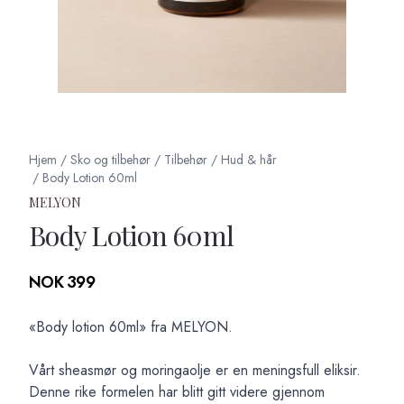
Hjem
/
Sko og tilbehør
/
Tilbehør
/
Hud & hår
/
Body Lotion 60ml
MELYON
Body Lotion 60ml
Produktdetaljer
NOK 399
Description
«Body lotion 60ml» fra MELYON.
Vårt sheasmør og moringaolje er en meningsfull eliksir.
Denne rike formelen har blitt gitt videre gjennom