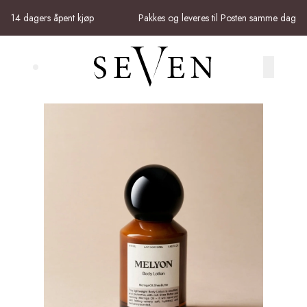
Skip to main content
14 dagers åpent kjøp
Pakkes og leveres til Posten samme dag
Search (⌘K)