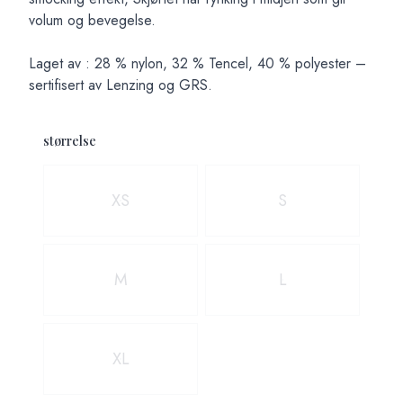
volum og bevegelse.
Laget av : 28 % nylon, 32 % Tencel, 40 % polyester –
sertifisert av Lenzing og GRS.
størrelse
Velg en størrelse
XS
S
M
L
XL