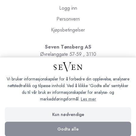
Logg inn
Personvern
Kjøpsbetingelser
Seven Tønsberg AS
Øvrelanggate 57-59 , 3110
Tønsberg
Org.nr. 991091580
Vi bruker informasjonskapsler for å forbedre din opplevelse, analysere
nettstedtrafikk og tilpasse innhold. Ved å klikke 'Godta alle' samtykker
du til vår bruk av informasjonskapsler for analyse- og
markedsføringsformål.
Les mer
Seven Tønsberg © 2026
Kun nødvendige
Siden driftes av
Shoplabs
Godta alle