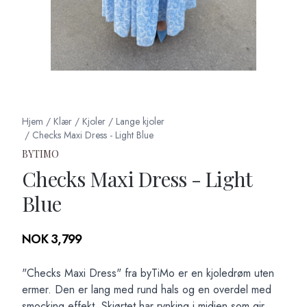
Hjem
/
Klær
/
Kjoler
/
Lange kjoler
/
Checks Maxi Dress - Light Blue
BYTIMO
Checks Maxi Dress - Light
Blue
Produktdetaljer
NOK 3,799
Description
"Checks Maxi Dress" fra byTiMo er en kjoledrøm uten
ermer. Den er lang med rund hals og en overdel med
smocking effekt, Skjørtet har rynking i midjen som gir