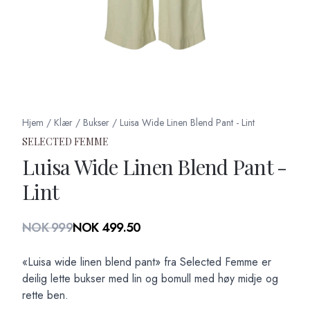
Hjem
/
Klær
/
Bukser
/
Luisa Wide Linen Blend Pant - Lint
SELECTED FEMME
Luisa Wide Linen Blend Pant -
Lint
Produktdetaljer
NOK 999
NOK 499.50
Description
«Luisa wide linen blend pant» fra Selected Femme er
deilig lette bukser med lin og bomull med høy midje og
rette ben.