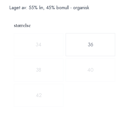
Laget av: 55% lin, 45% bomull - organisk
størrelse
Velg en størrelse
34
36
38
40
42