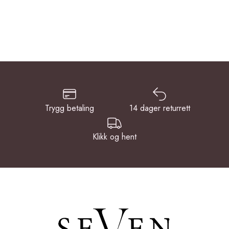
Trygg betaling
14 dager returrett
Klikk og hent