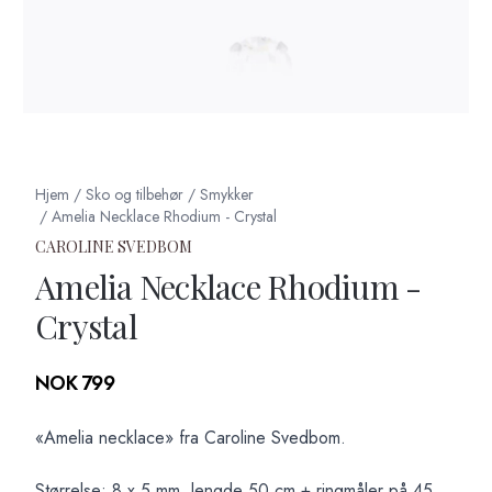
Hjem
/
Sko og tilbehør
/
Smykker
/
Amelia Necklace Rhodium - Crystal
CAROLINE SVEDBOM
Amelia Necklace Rhodium -
Crystal
Produktdetaljer
NOK 799
Description
«Amelia necklace» fra Caroline Svedbom.
Størrelse: 8 x 5 mm, lengde 50 cm + ringmåler på 45