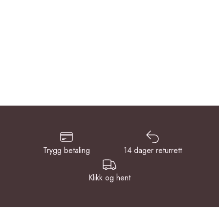
Trygg betaling
14 dager returrett
Klikk og hent