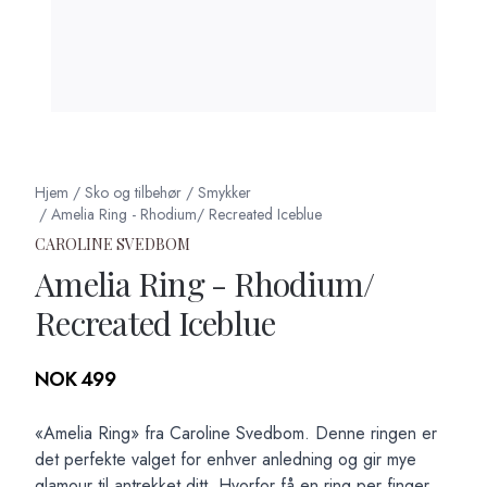
Hjem
/
Sko og tilbehør
/
Smykker
/
Amelia Ring - Rhodium/ Recreated Iceblue
CAROLINE SVEDBOM
Amelia Ring - Rhodium/
Recreated Iceblue
Produktdetaljer
NOK 499
Description
«Amelia Ring» fra Caroline Svedbom. Denne ringen er
det perfekte valget for enhver anledning og gir mye
glamour til antrekket ditt. Hvorfor få en ring per finger