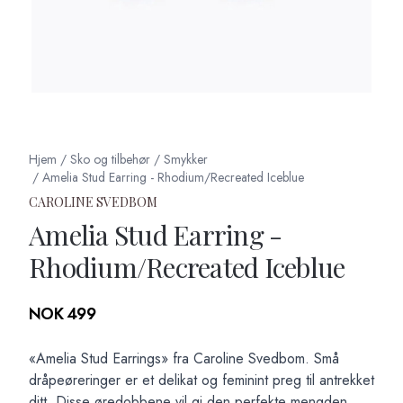
Hjem
/
Sko og tilbehør
/
Smykker
/
Amelia Stud Earring - Rhodium/Recreated Iceblue
CAROLINE SVEDBOM
Amelia Stud Earring -
Rhodium/Recreated Iceblue
Produktdetaljer
NOK 499
Description
«Amelia Stud Earrings» fra Caroline Svedbom. Små
dråpeøreringer er et delikat og feminint preg til antrekket
ditt. Disse øredobbene vil gi den perfekte mengden