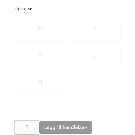
størrelse
Velg en størrelse
XS
S
M
L
XL
Legg til handlekurv
Decrease
Increase