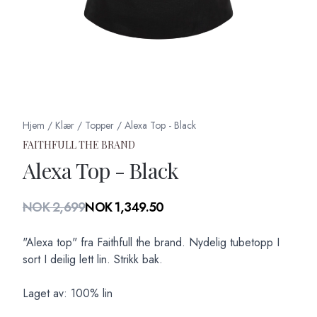
Hjem
/
Klær
/
Topper
/
Alexa Top - Black
FAITHFULL THE BRAND
Alexa Top - Black
Produktdetaljer
NOK 2,699
NOK 1,349.50
Description
"Alexa top" fra Faithfull the brand. Nydelig tubetopp I
sort I deilig lett lin. Strikk bak.
Laget av: 100% lin