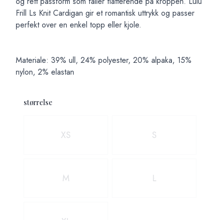
og rett passform som faller flatterende på kroppen. Lulu
Frill Ls Knit Cardigan gir et romantisk uttrykk og passer
perfekt over en enkel topp eller kjole.
Materiale: 39% ull, 24% polyester, 20% alpaka, 15%
nylon, 2% elastan
størrelse
Velg en størrelse
XS
S
M
L