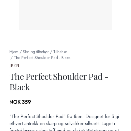
Hjem
/
Sko og tilbehør
/
Tilbehør
/
The Perfect Shoulder Pad - Black
IBEN
The Perfect Shoulder Pad -
Black
Produktdetaljer
NOK 359
Description
"The Perfect Shoulder Pad" fra Iben. Designet for å gi
ethvert antrekk en skarp og selvsikker silhuett. Laget i
førsteklasses nylonstoff med en diskré BH-stropp og et