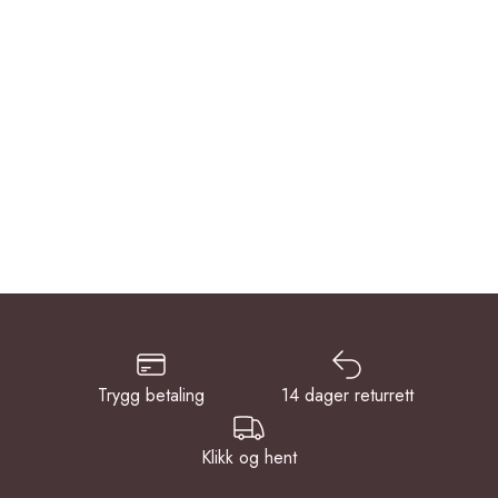
Trygg betaling
14 dager returrett
Klikk og hent