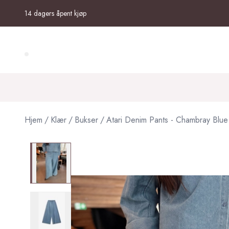
Skip to main content
14 dagers åpent kjøp
Search (⌘K)
Hjem
/
Klær
/
Bukser
/
Atari Denim Pants - Chambray Blue