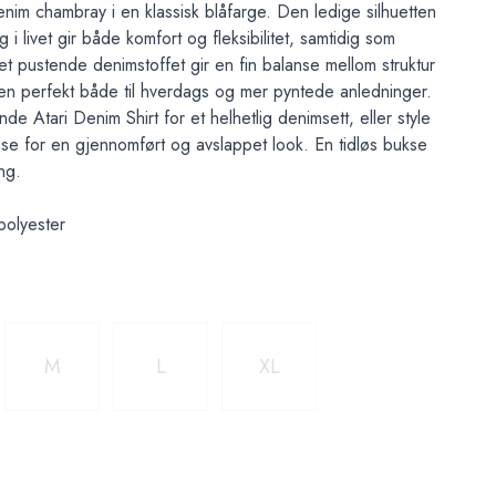
enim chambray i en klassisk blåfarge. Den ledige silhuetten
i livet gir både komfort og fleksibilitet, samtidig som
 Det pustende denimstoffet gir en fin balanse mellom struktur
n perfekt både til hverdags og mer pyntede anledninger.
Atari Denim Shirt for et helhetlig denimsett, eller style
luse for en gjennomført og avslappet look. En tidløs bukse
ng.
polyester
M
L
XL