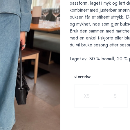
passform, laget i myk og lett d
kombinert med justerbar snøring 
buksen får et stilrent uttrykk.
og mykhet, noe som gjør bukse
Bruk den sammen med matchende 
med en enkel t-skjorte eller b
du vil bruke sesong etter seso
Laget av: 80 % bomull, 20 % 
størrelse
Velg en størrelse
XS
S