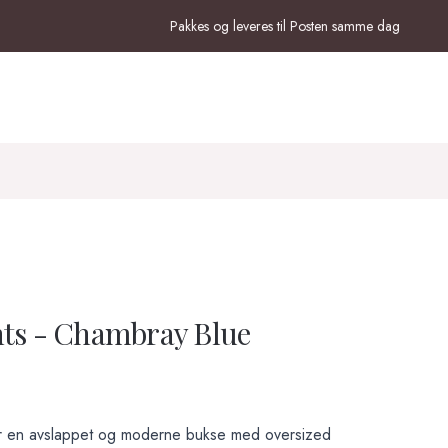
Pakkes og leveres til Posten samme dag
nts - Chambray Blue
 er en avslappet og moderne bukse med oversized