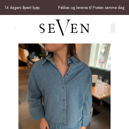
Skip to main content
14 dagers åpent kjøp
Pakkes og leveres til Posten samme dag
Search (⌘K)