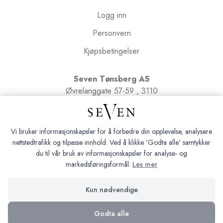
Logg inn
Personvern
Kjøpsbetingelser
Seven Tønsberg AS
Øvrelanggate 57-59 , 3110
Tønsberg
Org.nr. 991091580
Vi bruker informasjonskapsler for å forbedre din opplevelse, analysere
nettstedtrafikk og tilpasse innhold. Ved å klikke 'Godta alle' samtykker
du til vår bruk av informasjonskapsler for analyse- og
markedsføringsformål.
Les mer
Seven Tønsberg © 2026
Kun nødvendige
Siden driftes av
Shoplabs
Godta alle