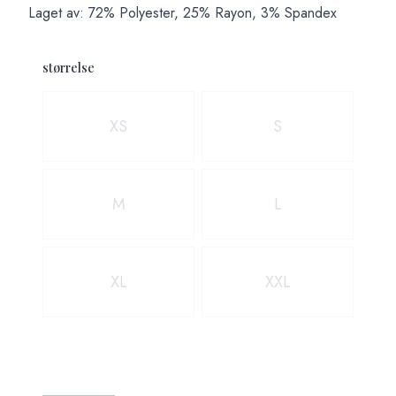
Laget av: 72% Polyester, 25% Rayon, 3% Spandex
størrelse
Velg en størrelse
XS
S
M
L
XL
XXL