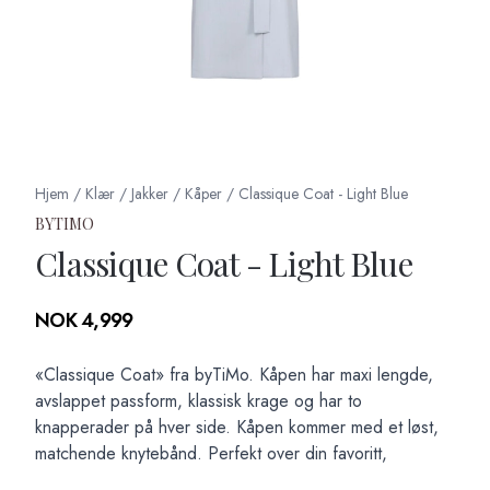
Hjem
/
Klær
/
Jakker
/
Kåper
/
Classique Coat - Light Blue
BYTIMO
Classique Coat - Light Blue
Produktdetaljer
NOK 4,999
Description
«Classique Coat» fra byTiMo. Kåpen har maxi lengde,
avslappet passform, klassisk krage og har to
knapperader på hver side. Kåpen kommer med et løst,
matchende knytebånd. Perfekt over din favoritt,