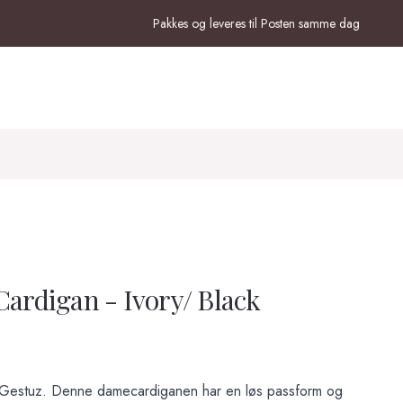
Pakkes og leveres til Posten samme dag
Cardigan - Ivory/ Black
a Gestuz. Denne damecardiganen har en løs passform og