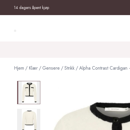
Skip to main content
14 dagers åpent kjøp
Search (⌘K)
Hjem
/
Klær
/
Gensere
/
Strikk
/
Alpha Contrast Cardigan -