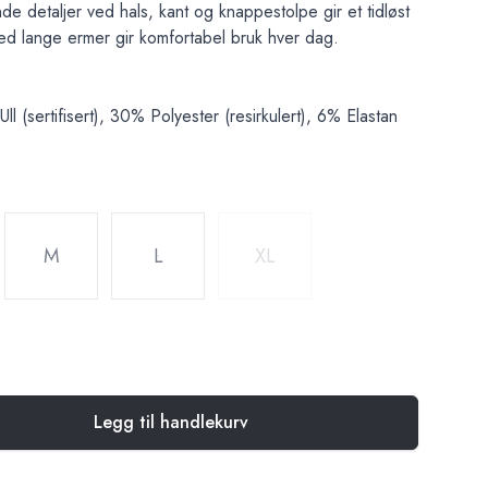
nde detaljer ved hals, kant og knappestolpe gir et tidløst
med lange ermer gir komfortabel bruk hver dag.
 (sertifisert), 30% Polyester (resirkulert), 6% Elastan
M
L
XL
Legg til handlekurv