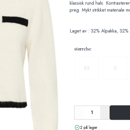
klassisk rund hals. Kontrastere
preg. Mykt strikket materiale 
Laget av : 32% Alpakka, 32% Ull
størrelse
Velg en størrelse
XS
S
Decrease
Increase
2 på lager