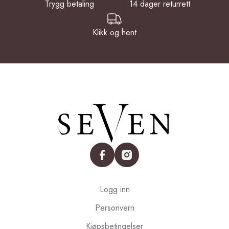
Trygg betaling
14 dager returrett
Klikk og hent
facebook
instagram
Logg inn
Personvern
Kjøpsbetingelser