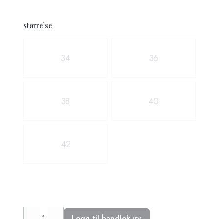
størrelse
Velg en størrelse
34
36
38
40
42
Legg til handlekurv