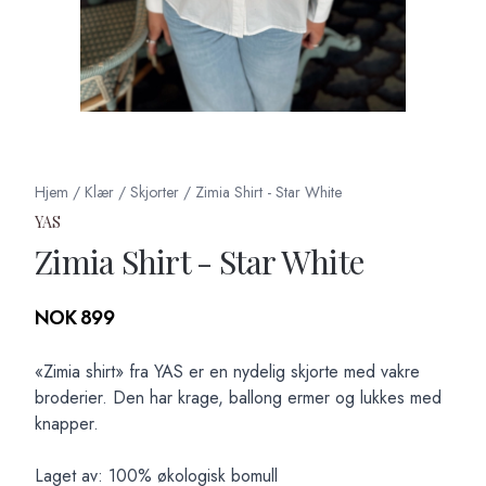
Hjem
/
Klær
/
Skjorter
/
Zimia Shirt - Star White
YAS
Zimia Shirt - Star White
Produktdetaljer
NOK 899
Description
«Zimia shirt» fra YAS er en nydelig skjorte med vakre
broderier. Den har krage, ballong ermer og lukkes med
knapper.
Laget av: 100% økologisk bomull