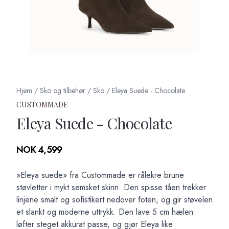
Hjem
/
Sko og tilbehør
/
Sko
/
Eleya Suede - Chocolate
CUSTOMMADE
Eleya Suede - Chocolate
Produktdetaljer
NOK 4,599
Description
»Eleya suede» fra Custommade er rålekre brune
støvletter i mykt semsket skinn. Den spisse tåen trekker
linjene smalt og sofistikert nedover foten, og gir støvelen
et slankt og moderne uttrykk. Den lave 5 cm hælen
løfter steget akkurat passe, og gjør Eleya like