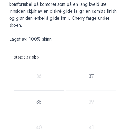
komfortabel på kontoret som på en lang kveld ute.
Innsiden skjult av en diskré glidelås gir en sømløs finish
og gjør den enkel å glide inn i. Cherry farge under
skoen.
Laget av: 100% skinn
størrelse sko
Velg en størrelse sko
36
37
38
39
40
41