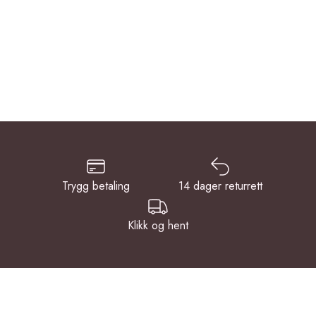
Trygg betaling
14 dager returrett
Klikk og hent