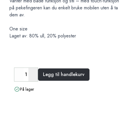
Vanter med både funksjon og stil – med touch-funksjon
på pekefingeren kan du enkelt bruke mobilen uten å ta
dem av.
One size
Laget av: 80% ull, 20% polyester
Legg til handlekurv
Decrease
Increase
På lager