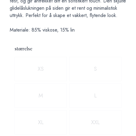
fest, og gir antrekket ditt en sofistikert touch. Den skjulte
glidelåslukningen på siden gir et rent og minimalistisk
uttrykk. Perfekt for å skape et vakkert, flytende look.
Materiale: 85% viskose, 15% lin
størrelse
Velg en størrelse
XS
S
M
L
XL
XXL