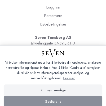
Logg inn
Personvern
Kjøpsbetingelser
Seven Tønsberg AS
Øvrelanggate 57-59 , 3110
Tønsberg
Org.nr. 991091580
Vi bruker informasjonskapsler for å forbedre din opplevelse, analysere
nettstedtrafikk og tilpasse innhold. Ved å klikke 'Godta alle' samtykker
du til vår bruk av informasjonskapsler for analyse- og
markedsføringsformål.
Les mer
Seven Tønsberg © 2026
Kun nødvendige
Siden driftes av
Shoplabs
Godta alle