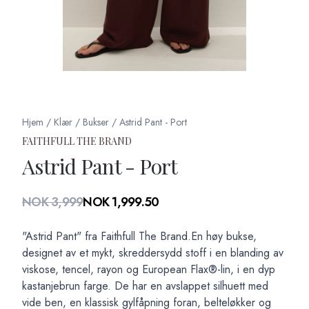
Hjem
/
Klær
/
Bukser
/
Astrid Pant - Port
FAITHFULL THE BRAND
Astrid Pant - Port
Produktdetaljer
NOK 3,999
NOK 1,999.50
Description
"Astrid Pant" fra Faithfull The Brand.En høy bukse,
designet av et mykt, skreddersydd stoff i en blanding av
viskose, tencel, rayon og European Flax®-lin, i en dyp
kastanjebrun farge. De har en avslappet silhuett med
vide ben, en klassisk gylfåpning foran, belteløkker og