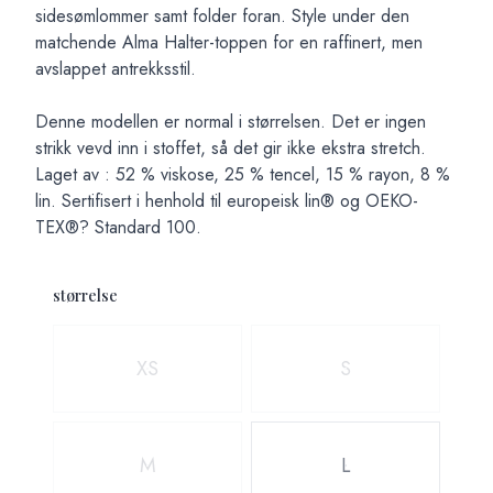
sidesømlommer samt folder foran. Style under den
matchende Alma Halter-toppen for en raffinert, men
avslappet antrekksstil.
Denne modellen er normal i størrelsen. Det er ingen
strikk vevd inn i stoffet, så det gir ikke ekstra stretch.
Laget av : 52 % viskose, 25 % tencel, 15 % rayon, 8 %
lin. Sertifisert i henhold til europeisk lin® og OEKO-
TEX®? Standard 100.
størrelse
Velg en størrelse
XS
S
M
L