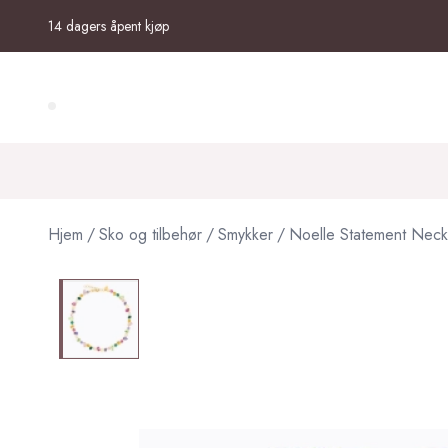
Skip to main content
14 dagers åpent kjøp
Search (⌘K)
Hjem
/
Sko og tilbehør
/
Smykker
/
Noelle Statement Neck