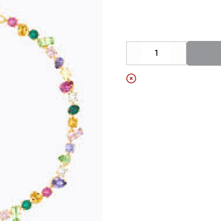
Description
Decrease
Increase