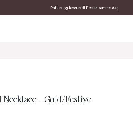
Pakkes og leveres til Posten samme dag
 Necklace - Gold/Festive