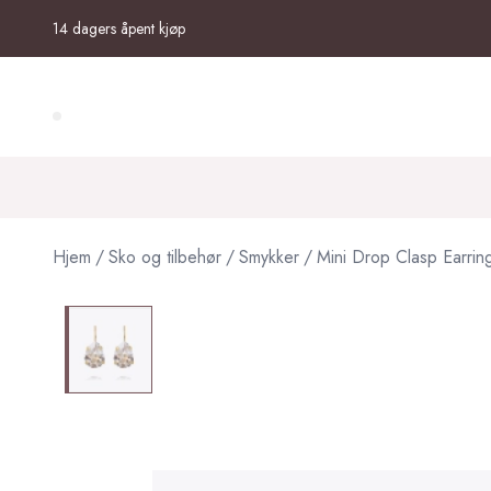
Skip to main content
14 dagers åpent kjøp
Search (⌘K)
Hjem
/
Sko og tilbehør
/
Smykker
/
Mini Drop Clasp Earrin