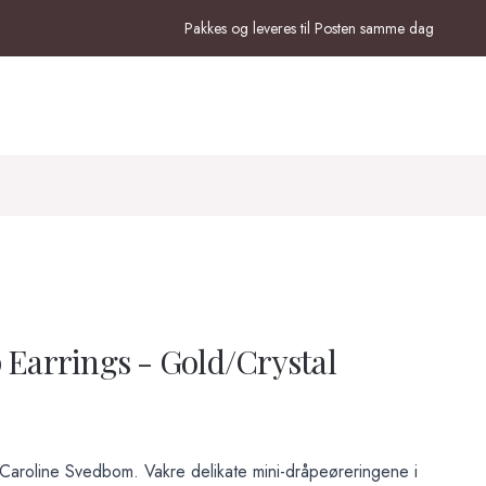
Pakkes og leveres til Posten samme dag
 Earrings - Gold/Crystal
 Caroline Svedbom. Vakre delikate mini-dråpeøreringene i