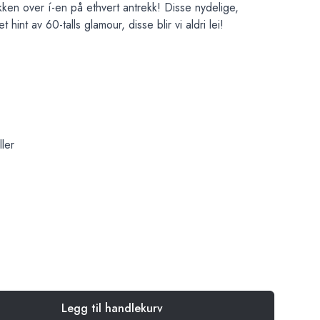
kken over í-en på ethvert antrekk! Disse nydelige,
int av 60-talls glamour, disse blir vi aldri lei!
ller
Legg til handlekurv