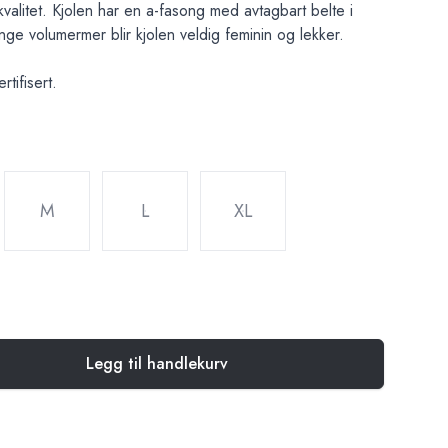
kvalitet. Kjolen har en a-fasong med avtagbart belte i
ge volumermer blir kjolen veldig feminin og lekker.
tifisert.
M
L
XL
Legg til handlekurv