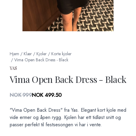
Hjem
/
Klær
/
Kjoler
/
Korte kjoler
/
Vima Open Back Dress - Black
YAS
Vima Open Back Dress - Black
Produktdetaljer
NOK 999
NOK 499.50
Description
"Vima Open Back Dress" fra Yas. Elegant kort kjole med
vide ermer og åpen rygg. Kjolen har ett tidløst snitt og
passer perfekt til festsesongen vi har i vente.