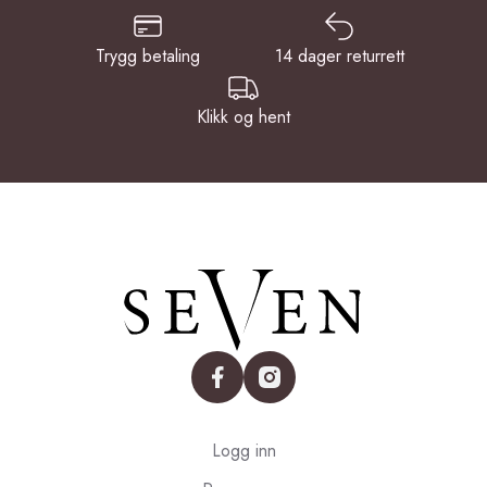
Trygg betaling
14 dager returrett
Klikk og hent
facebook
instagram
Logg inn