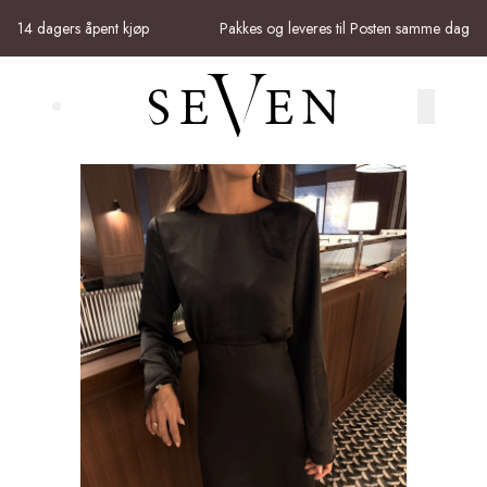
Skip to main content
14 dagers åpent kjøp
Pakkes og leveres til Posten samme dag
Search (⌘K)