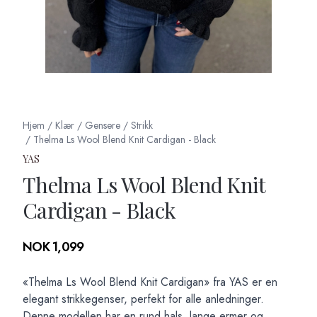
Hjem
/
Klær
/
Gensere
/
Strikk
/
Thelma Ls Wool Blend Knit Cardigan - Black
YAS
Thelma Ls Wool Blend Knit
Cardigan - Black
Produktdetaljer
NOK 1,099
Description
«Thelma Ls Wool Blend Knit Cardigan» fra YAS er en
elegant strikkegenser, perfekt for alle anledninger.
Denne modellen har en rund hals, lange ermer og