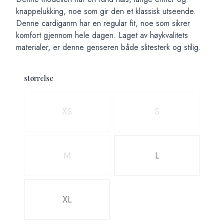
knappelukking, noe som gir den et klassisk utseende.
Denne cardiganrn har en regular fit, noe som sikrer
komfort gjennom hele dagen. Laget av høykvalitets
materialer, er denne genseren både slitesterk og stilig.
størrelse
Velg en størrelse
XS
S
M
L
XL