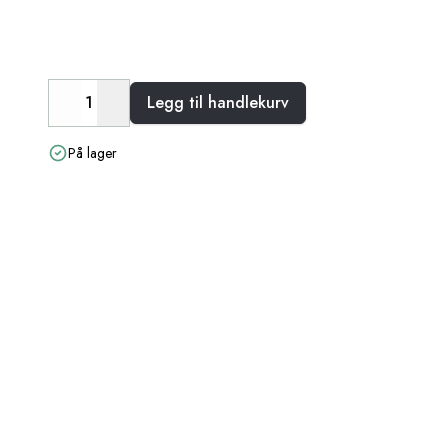
Legg til handlekurv
Decrease
Increase
På lager