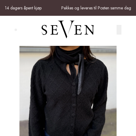
Skip to main content
14 dagers åpent kjøp
Pakkes og leveres til Posten samme dag
Search (⌘K)