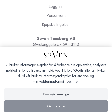
Logg inn
Personvern
Kjøpsbetingelser
Seven Tønsberg AS
Øvrelanggate 57-59 , 3110
Tønsberg
Org.nr. 991091580
Vi bruker informasjonskapsler for å forbedre din opplevelse, analysere
nettstedtrafikk og tilpasse innhold. Ved å klikke 'Godta alle' samtykker
du til vår bruk av informasjonskapsler for analyse- og
markedsføringsformål.
Les mer
Seven Tønsberg © 2026
Kun nødvendige
Siden driftes av
Shoplabs
Godta alle